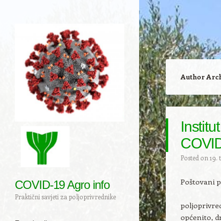
Author Arc
Institu
COVID
Posted on
19. 
Poštovani po
COVID-19 Agro info
Praktični savjeti za poljoprivrednike
poljoprivred
općenito, d
Navigation