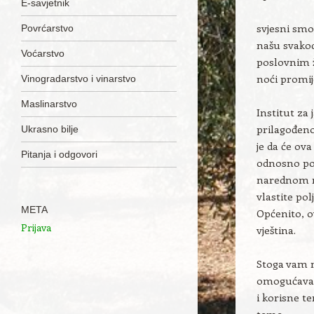
Skip to content
E-savjetnik
svjesni smo
Povrćarstvo
našu svako
Voćarstvo
poslovnim ž
noći promij
Vinogradarstvo i vinarstvo
Maslinarstvo
Institut za 
prilagođen
Ukrasno bilje
je da će ov
Pitanja i odgovori
odnosno po
narednom ra
vlastite po
META
Općenito, o
Prijava
vještina.
Stoga vam 
omogućavam
i korisne t