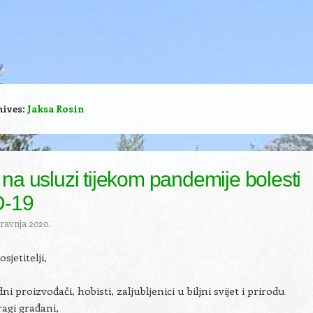
hives:
Jaksa Rosin
t na usluzi tijekom pandemije bolesti
-19
travnja 2020.
sjetitelji,
ni proizvođači, hobisti, zaljubljenici u biljni svijet i prirodu
ragi građani,