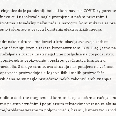
 činjenice da je pandemija bolesti koronavirus COVID-19 poreme
dnevnicu i uzrokovala nagle promjene u našim privatnim i
ivotima. Dosadašnji način rada, a naročito komunikacije se pr
enio i okrenuo u pravcu korištenja elektroničkih medija.
jadranske kulture i melioraciju krša obavlja sve svoje zadaće
o sprječavanju širenja zaraze koronavirusom COVID-19. Jasno 
a neželjena situacija imati negativne posljedice na gospodarstvo,
ljoprivrednu proizvodnju i opskrbu građanstva hranom u
zdoblju. S druge strane, ova situacija nas podsjeća na važnost
ljoprivrede proizvodnje i uloge velikih i malih proizvođača.
vih dana se svi naglo prisjećamo nekih zaboravljenih znanja i
nudimo dodatne mogućnosti komunikacije s našim stručnjacima
o pristup stručnim i popularnim tekstovima vezano za aktu
eme/probleme vezane za poljoprivredu, hranu, šumarstvo i sro