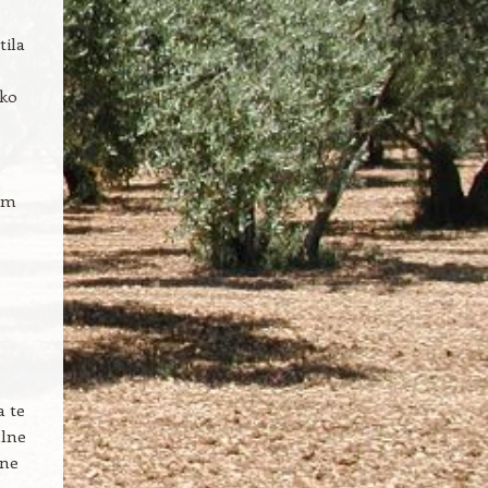
tila
eko
nam
 te
alne
dne