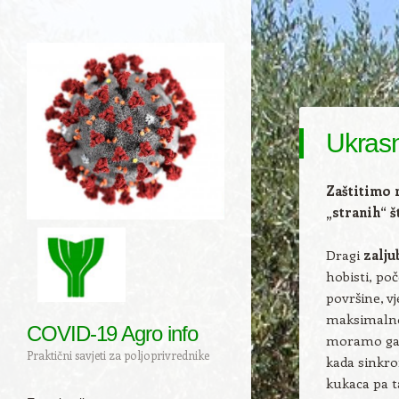
Ukrasn
Zaštitimo 
„stranih“ š
Dragi
zalju
hobisti, poč
površine, vj
maksimal
COVID-19 Agro info
moramo ga
Praktični savjeti za poljoprivrednike
kada sinkro
kukaca pa ta
Navigation