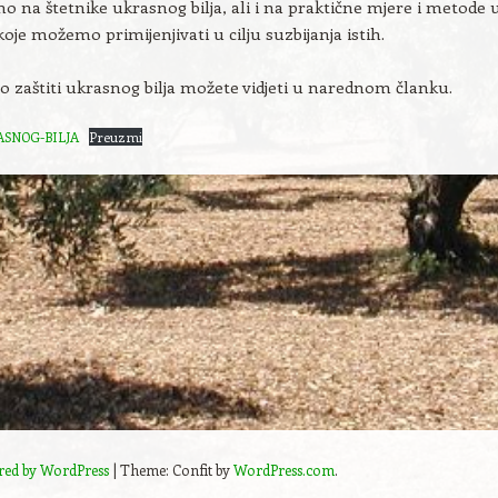
mo na štetnike ukrasnog bilja, ali i na praktične mjere i metode 
a koje možemo primijenjivati u cilju suzbijanja istih.
a o zaštiti ukrasnog bilja možete vidjeti u narednom članku.
ASNOG-BILJA
Preuzmi
red by WordPress
|
Theme: Confit by
WordPress.com
.