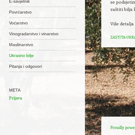
se podsjeti
Skip to content
E-savjetnik
zaštiti bilj
Povrćarstvo
Više detalj
Voćarstvo
Vinogradarstvo i vinarstvo
ZASTITA-UKR
Maslinarstvo
Ukrasno bilje
Pitanja i odgovori
META
Prijava
Proudly powe