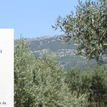
 i
e da