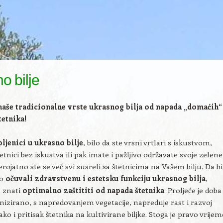
o bilje
naše tradicionalne vrste ukrasnog bilja od napada „domaćih“
tetnika!
bljenici u ukrasno bilje
, bilo da ste vrsni vrtlari s iskustvom,
etnici bez iskustva ili pak imate i pažljivo održavate svoje zelene
erojatno ste se već svi susreli sa štetnicima na Vašem bilju. Da bi
no
očuvali zdravstvenu i estetsku funkciju ukrasnog bilja
,
 znati
optimalno zaštititi od napada štetnika
. Proljeće je doba
nizirano, s napredovanjem vegetacije, napreduje rast i razvoj
ko i pritisak štetnika na kultivirane biljke. Stoga je pravo vrijem