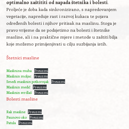
optimalno zaštititi od napada štetnika i bolesti
.
Proljeće je doba kada sinkronizirano, s napredovanjem
vegetacije, napreduje rast i razvoj kukaca te pojava
određenih bolesti i njihov pritisak na maslinu. Stoga je
pravo vrijeme da se podsjetimo na bolesti i štetnike
masline, ali i na praktične mjere i metode u zaštiti bilja
koje možemo primijenjivati u cilju suzbijanja istih.
Štetnici masline
Maslinina muha
Preuzmi
Maslinin moljac
Preuzmi
Smeđi maslinin potkornjak
Preuzmi
Maslinin medič
Preuzmi
Maslinin svrdlaš
Preuzmi
Bolesti masline
Rak masline
Preuzmi
Paunovo oko
Preuzmi
Patula
Preuzmi