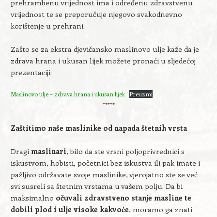
prehrambenu vrijednost ima i određenu zdravstvenu
vrijednost te se preporučuje njegovo svakodnevno
korištenje u prehrani.
Zašto se za ekstra djevičansko maslinovo ulje kaže da je
zdrava hrana i ukusan lijek možete pronaći u sljedećoj
prezentaciji:
Maslinovo ulje – zdrava hrana i ukusan lijek
Preuzmi
*****
Zaštitimo naše maslinike od napada štetnih vrsta
Dragi
maslinari
, bilo da ste vrsni poljoprivrednici s
iskustvom, hobisti, početnici bez iskustva ili pak imate i
pažljivo održavate svoje maslinike, vjerojatno ste se već
svi susreli sa štetnim vrstama u vašem polju. Da bi
maksimalno
očuvali zdravstveno stanje masline te
dobili plod i ulje visoke kakvoće
, moramo ga znati