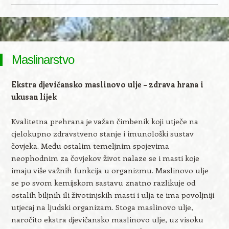
Skip to content
Maslinarstvo
Ekstra djevičansko maslinovo ulje – zdrava hrana i
ukusan lijek
Kvalitetna prehrana je važan čimbenik koji utječe na
cjelokupno zdravstveno stanje i imunološki sustav
čovjeka. Među ostalim temeljnim spojevima
neophodnim za čovjekov život nalaze se i masti koje
imaju više važnih funkcija u organizmu. Maslinovo ulje
se po svom kemijskom sastavu znatno razlikuje od
ostalih biljnih ili životinjskih masti i ulja te ima povoljniji
utjecaj na ljudski organizam. Stoga maslinovo ulje,
naročito ekstra djevičansko maslinovo ulje, uz visoku