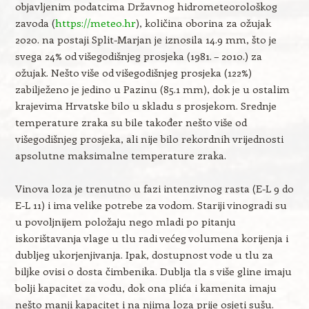
objavljenim podatcima Državnog hidrometeorološkog
zavoda (
https://meteo.hr
), količina oborina za ožujak
2020. na postaji Split-Marjan je iznosila 14.9 mm, što je
svega 24% od višegodišnjeg prosjeka (1981. – 2010.) za
ožujak. Nešto više od višegodišnjeg prosjeka (122%)
zabilježeno je jedino u Pazinu (85.1 mm), dok je u ostalim
krajevima Hrvatske bilo u skladu s prosjekom. Srednje
temperature zraka su bile također nešto više od
višegodišnjeg prosjeka, ali nije bilo rekordnih vrijednosti
apsolutne maksimalne temperature zraka.
Vinova loza je trenutno u fazi intenzivnog rasta (E-L 9 do
E-L 11) i ima velike potrebe za vodom. Stariji vinogradi su
u povoljnijem položaju nego mladi po pitanju
iskorištavanja vlage u tlu radi većeg volumena korijenja i
dubljeg ukorjenjivanja. Ipak, dostupnost vode u tlu za
biljke ovisi o dosta čimbenika. Dublja tla s više gline imaju
bolji kapacitet za vodu, dok ona plića i kamenita imaju
nešto manji kapacitet i na njima loza prije osjeti sušu.